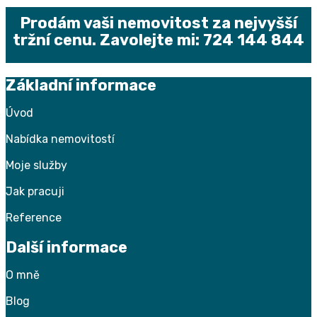
Prodám vaši nemovitost za nejvyšší
tržní cenu. Zavolejte mi: 724 144 844
Základní informace
Úvod
Nabídka nemovitostí
Moje služby
Jak pracuji
Reference
Další informace
O
mně
Blog