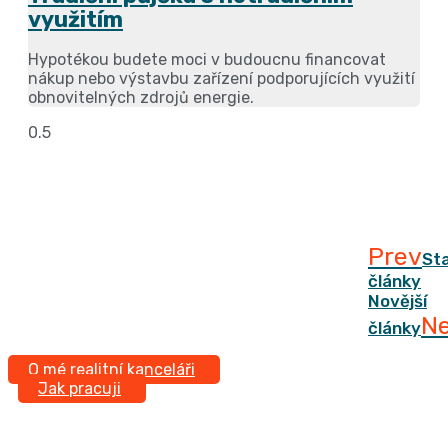
využitím
Hypotékou budete moci v budoucnu financovat
nákup nebo výstavbu zařízení podporujících využití
obnovitelných zdrojů energie.
Prev
Sta
články
Novější
N
články
O mé realitní kanceláři
Jak pracuji