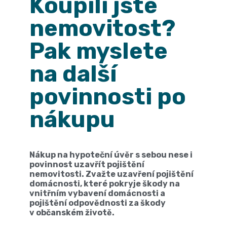
Koupili jste
nemovitost?
Pak myslete
na další
povinnosti po
nákupu
Nákup na hypoteční úvěr s sebou nese i
povinnost uzavřít pojištění
nemovitosti. Zvažte uzavření pojištění
domácnosti, které pokryje škody na
vnitřním vybavení domácnosti a
pojištění odpovědnosti za škody
v občanském životě.