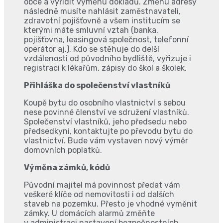
obce a vyřídit výměnu dokladů. Změnu adresy
následně musíte nahlásit zaměstnavateli,
zdravotní pojišťovně a všem institucím se
kterými máte smluvní vztah (banka,
pojišťovna, leasingová společnost, telefonní
operátor aj.). Kdo se stěhuje do delší
vzdálenosti od původního bydliště, vyřizuje i
registraci k lékařům, zápisy do škol a školek.
Přihláška do společenství vlastníků
Koupě bytu do osobního vlastnictví s sebou
nese povinné členství ve sdružení vlastníků.
Společenství vlastníků, jeho předsedu nebo
předsedkyni, kontaktujte po převodu bytu do
vlastnictví. Bude vám vystaven nový výměr
domovních poplatků.
Výměna zámků, kódů
Původní majitel má povinnost předat vám
veškeré klíče od nemovitosti i od dalších
staveb na pozemku. Přesto je vhodné vyměnit
zámky. U domácích alarmů změňte
v administraci nastavení bezpečnostních