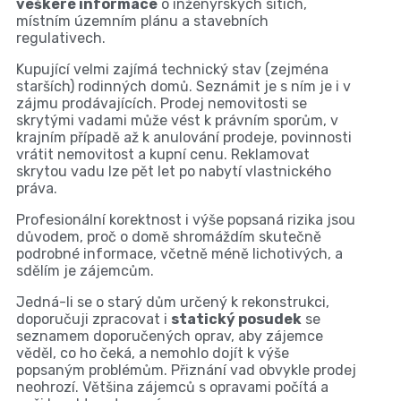
veškeré informace
o inženýrských sítích,
místním územním plánu a stavebních
regulativech.
Kupující velmi zajímá technický stav (zejména
starších) rodinných domů. Seznámit je s ním je i v
zájmu prodávajících. Prodej nemovitosti se
skrytými vadami může vést k právním sporům, v
krajním případě až k anulování prodeje, povinnosti
vrátit nemovitost a kupní cenu. Reklamovat
skrytou vadu lze pět let po nabytí vlastnického
práva.
Profesionální korektnost i výše popsaná rizika jsou
důvodem, proč o domě shromáždím skutečně
podrobné informace, včetně méně lichotivých, a
sdělím je zájemcům.
Jedná-li se o starý dům určený k rekonstrukci,
doporučuji zpracovat i
statický posudek
se
seznamem doporučených oprav, aby zájemce
věděl, co ho čeká, a nemohlo dojít k výše
popsaným problémům. Přiznání vad obvykle prodej
neohrozí. Většina zájemců s opravami počítá a