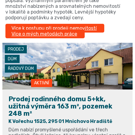
popsala. Významným parametrem je také
množství nabízených a srovnatelných nemovitostí
v lokalitě a podmínky hypoték. Levnější hypotéky
podporují poptávku a zvedají ceny.
Více k postupu při prodeji nemovitostí
Více o mých metodách práce
PRODEJ
DŮM
ŘADOVÝ DŮM
AKTIVNÍ
Prodej rodinného domu 5+kk,
užitná výměra 163 m², pozemek
248 m²
K Vořechu 1525, 295 01 Mnichovo Hradiště
Dům nabízí promyšlené uspořádání ve třech