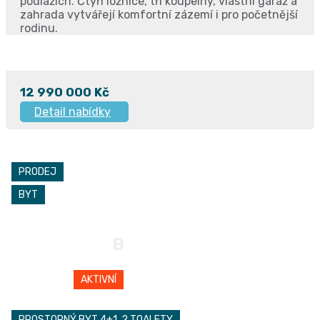
podlažích. Čtyři ložnice, tři koupelny, vlastní garáž a
zahrada vytvářejí komfortní zázemí i pro početnější
rodinu.
12 990 000 Kč
Detail nabídky
PRODEJ
BYT
B
AKTIVNÍ
PROSTORNÝ BYT 4+1, 2 TOALETY