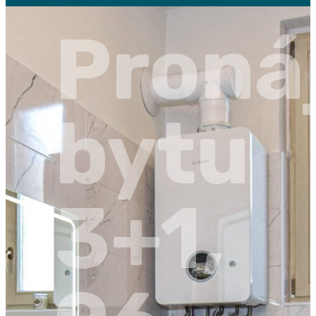
Proná
bytu
3+1,