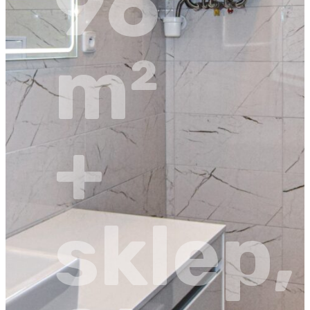
96
m²
+
sklep,