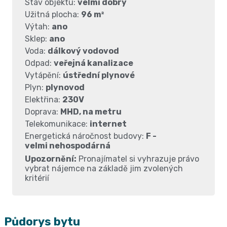
Stav objektu:
velmi dobrý
Užitná plocha:
96 m²
Výtah:
ano
Sklep:
ano
Voda:
dálkový vodovod
Odpad:
veřejná kanalizace
Vytápění:
ústřední plynové
Plyn:
plynovod
Elektřina:
230V
Doprava:
MHD, na metru
Telekomunikace:
internet
Energetická náročnost budovy:
F -
velmi nehospodárná
Upozornění:
Pronajímatel si vyhrazuje právo
vybrat nájemce na základě jim zvolených
kritérií
Půdorys bytu