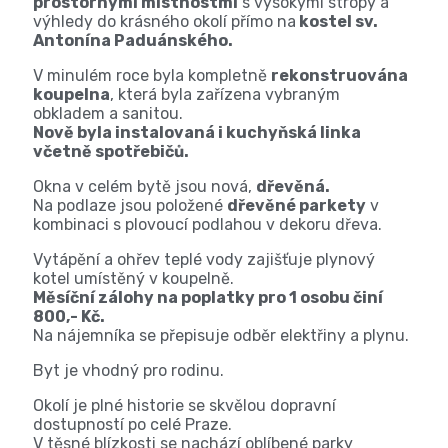
prostornými místnostmi
s vysokými stropy a
výhledy do krásného okolí přímo na
kostel sv.
Antonína Paduánského.
V minulém roce byla kompletně
rekonstruována
koupelna
, která byla zařízena vybraným
obkladem a sanitou.
Nově byla instalovaná i kuchyňská linka
včetně spotřebičů.
Okna v celém bytě jsou nová,
dřevěná.
Na podlaze jsou položené
dřevěné parkety
v
kombinaci s plovoucí podlahou v dekoru dřeva.
Vytápění a ohřev teplé vody zajišťuje plynový
kotel umístěný v koupelně.
Měsíční zálohy na poplatky pro 1 osobu činí
800,- Kč.
Na nájemníka se přepisuje odběr elektřiny a plynu.
Byt je vhodný pro rodinu.
Okolí je plné historie se skvělou dopravní
dostupností po celé Praze.
V těsné blízkosti se nachází oblíbené parky