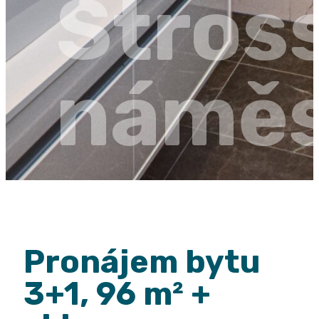
Stros
náměs
Pronájem bytu
3+1, 96 m² +