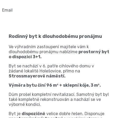
Email
Rodinný byt k dlouhodobému pronájmu
Ve výhradním zastoupení majitele vám k
dlouhodobému pronájmu nabízíme
prostorný byt
o dispozici 3+1.
Byt se nachází v 6. patře cihlového domu v
žádané lokalitě Holešovice, přímo na
Strossmayerově náměstí.
Výměra bytu činí 96 m² + sklepní kóje, 3 m².
Dům prošel kompletní revitalizací. Samotný byt byl
také kompletně rekonstruován a nachází se ve
výborné kondici.
Byt je
dispozičně
velice dobře řešen. Disponuje