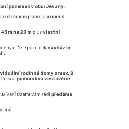
bní pozemek v obci Jevany.
ho územního plánu je
určen k
u
45 m na 20 m
plus
vlastní
měny č. 1 se pozemek
nachází v
í“.
ividuální rodinné domy o max. 2
tů jsou
podmínkou vestavěné
užívání území vám rádi
předáme
álené.