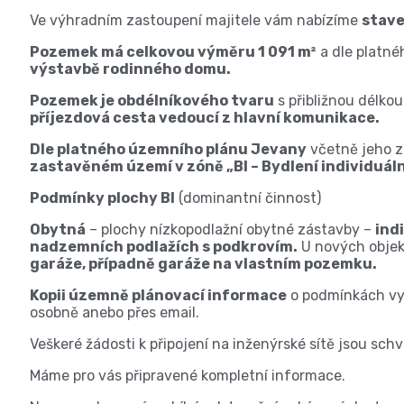
Ve výhradním zastoupení majitele vám nabízíme
stave
Pozemek má celkovou výměru 1 091 m²
a dle platné
výstavbě rodinného domu.
Pozemek je obdélníkového tvaru
s přibližnou délko
příjezdová cesta vedoucí z hlavní komunikace.
Dle platného územního plánu Jevany
včetně jeho z
zastavěném území v zóně „BI – Bydlení individuáln
Podmínky plochy BI
(dominantní činnost)
Obytná
– plochy nízkopodlažní obytné zástavby –
ind
nadzemních podlažích s podkrovím.
U nových objek
garáže, případně garáže na vlastním pozemku.
Kopii územně plánovací informace
o podmínkách vy
osobně anebo přes email.
Veškeré žádosti k připojení na inženýrské sítě jsou schv
Máme pro vás připravené kompletní informace.