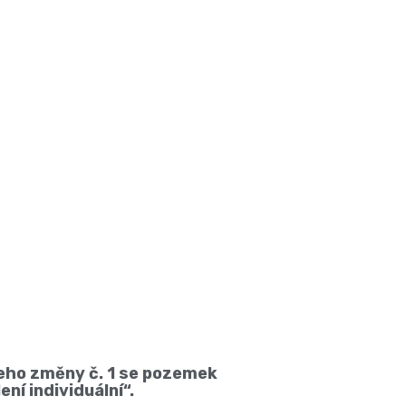
eho změny č. 1 se pozemek
ní individuální“.