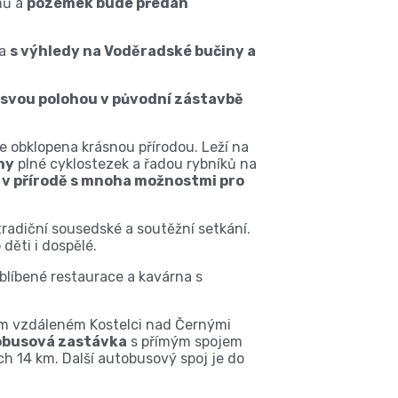
mů a
pozemek bude předán
sa
s výhledy na Voděradské bučiny a
 svou polohou v původní zástavbě
 obklopena krásnou přírodou. Leží na
ny
plné cyklostezek a řadou rybníků na
í v přírodě s mnoha možnostmi pro
tradiční sousedské a soutěžní setkání.
 děti i dospělé.
oblíbené restaurace a kavárna s
km vzdáleném Kostelci nad Černými
obusová zastávka
s přímým spojem
h 14 km. Další autobusový spoj je do