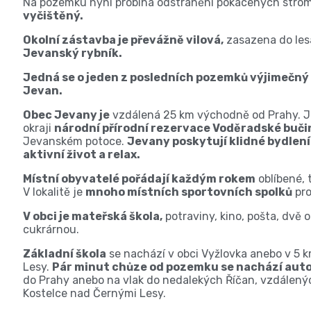
Na pozemku nyní probíhá odstranění pokácených stro
vyčištěný.
Okolní zástavba je převážně vilová,
zasazena do le
Jevanský rybník.
Jedná se o jeden z posledních pozemků výjimečný
Jevan.
Obec Jevany je
vzdálená 25 km východně od Prahy. Je
okraji
národní přírodní rezervace Voděradské buči
Jevanském potoce.
Jevany poskytují klidné bydlen
aktivní život a relax.
Místní obyvatelé pořádají každým rokem
oblíbené, 
V lokalitě je
mnoho místních sportovních spolků
pro
V obci je mateřská škola,
potraviny, kino, pošta, dvě 
cukrárnou.
Základní škola
se nachází v obci Vyžlovka anebo v 5 
Lesy.
Pár minut chůze od pozemku se nachází aut
do Prahy anebo na vlak do nedalekých Říčan, vzdálenýc
Kostelce nad Černými Lesy.