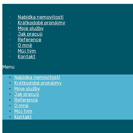
Přejít
k
obsahu
Nabídka nemovitostí
Krátkodobé pronájmy
Moje služby
Jak pracuji
Reference
O mně
Můj tým
Kontakt
Menu
Nabídka nemovitostí
Krátkodobé pronájmy
Moje služby
Jak pracuji
Reference
O mně
Můj tým
Kontakt
Facebook
Twitter
Youtube
Instagram