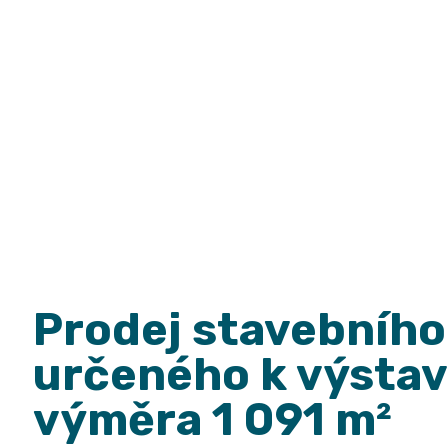
výsta
výměr
Prodej stavebníh
určeného k výstav
výměra 1 091 m²