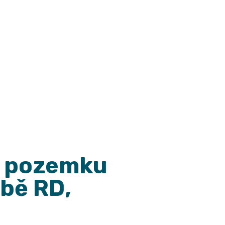
vbě RD,
a 1 091
o pozemku
bě RD,