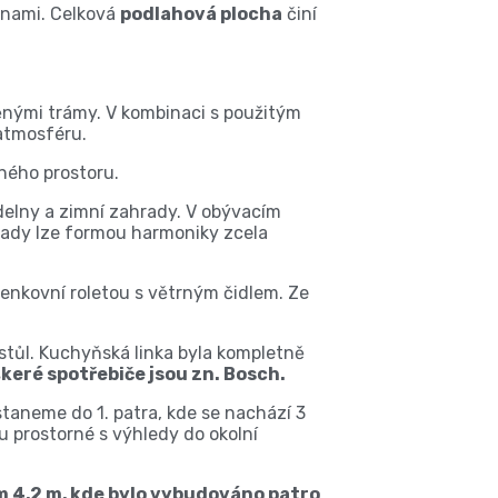
lnami. Celková
podlahová plocha
činí
nými trámy. V kombinaci s použitým
atmosféru.
ného prostoru.
delny a zimní zahrady. V obývacím
rady lze formou harmoniky zcela
venkovní roletou s větrným čidlem. Ze
 stůl. Kuchyňská linka byla kompletně
keré spotřebiče jsou zn. Bosch.
aneme do 1. patra, kde se nachází 3
u prostorné s výhledy do okolní
m 4,2 m, kde bylo vybudováno patro