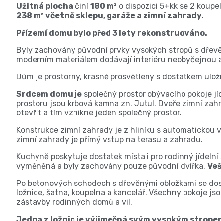
Užitná plocha
činí
180 m²
o dispozici 5+kk se 2 koupe
238 m² včetně sklepu, garáže a zimní zahrady.
Přízemí domu bylo před 3 lety rekonstruováno.
Byly zachovány původní prvky vysokých stropů s dřevě
moderním materiálem dodávají interiéru neobyčejnou 
Dům je prostorný, krásně prosvětlený s dostatkem úlož
Srdcem domu je
společný prostor obývacího pokoje jí
prostoru jsou krbová kamna zn. Jutul. Dveře zimní zah
otevřít a tím vznikne jeden společný prostor.
Konstrukce zimní zahrady je z hliníku s automatickou 
zimní zahrady je přímý vstup na terasu a zahradu.
Kuchyně poskytuje dostatek místa i pro rodinný jídelní
vyměněná a byly zachovány pouze původní dvířka.
Veš
Po betonových schodech s dřevěnými obložkami se dost
ložnice, šatna, koupelna a kancelář. Všechny pokoje jso
zástavby rodinných domů a vil.
Jedna z ložnic je výjimečná svým vysokým strope