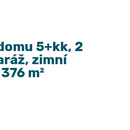
domu 5+kk, 2
aráž, zimní
 376 m²