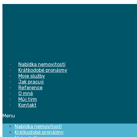
Přejít
k
obsahu
Nabídka nemovitostí
Krátkodobé pronájmy
Moje služby
Jak pracuji
Reference
O mně
Můj tým
Kontakt
Menu
Nabídka nemovitostí
Krátkodobé pronájmy