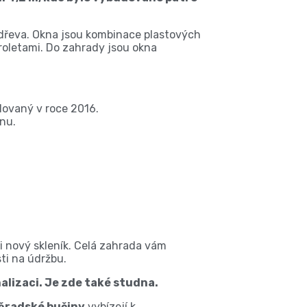
 dřeva. Okna jsou kombinace plastových
roletami. Do zahrady jsou okna
lovaný v roce 2016.
nu.
i nový skleník. Celá zahrada vám
ti na údržbu.
lizaci. Je zde také studna.
ěradské bučiny
vybízejí k