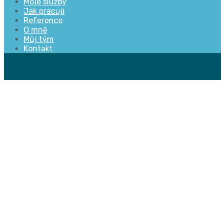
Moje služby
Jak pracuji
Reference
O mně
Můj tým
Kontakt
Facebook
Twitter
Youtube
Instagram
Prode
domu 