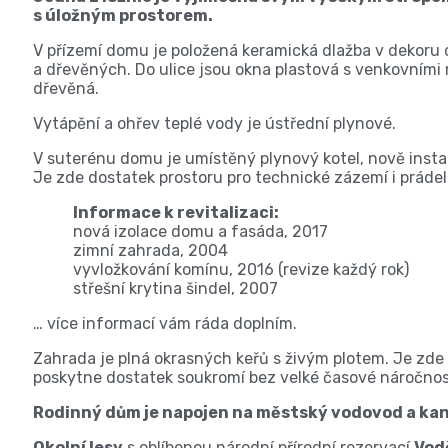
s úložným prostorem.
V přízemí domu je položená keramická dlažba v dekoru
a dřevěných. Do ulice jsou okna plastová s venkovními 
dřevěná.
Vytápění a ohřev teplé vody je ústřední plynové.
V suterénu domu je umístěný plynový kotel, nově insta
Je zde dostatek prostoru pro technické zázemí i prádel
Informace k revitalizaci:
nová izolace domu a fasáda, 2017
zimní zahrada, 2004
vyvložkování komínu, 2016 (revize každý rok)
střešní krytina šindel, 2007
… více informací vám ráda doplním.
Zahrada je plná okrasných keřů s živým plotem. Je zde 
poskytne dostatek soukromí bez velké časové náročnos
Rodinný dům je napojen na městský vodovod a kana
Okolní lesy
s oblíbenou národní přírodní rezervací
Vod