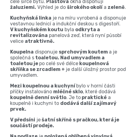
celé šířce bytu.
Plastová
okna disponují
žaluziemi.
Výhled je do
širokého okolí
a
zeleně
.
Kuchyňská linka
je na míru vyrobená a disponuje
vestavnou lednicí a indukční deskou s digestoří.
V kuchyňském koutu
byla
odkryta a
revitalizována
panelová zeď, která nyní působí
velice
atraktivně.
Koupelna
disponuje
sprchovým koutem
a je
společná s
toaletou. Nad umyvadlem a
toaletou je
po celé své délce
koupelnová
skříňka se zrcadlem +
je další úložný prostor pod
umyvadlem.
Mezi koupelnou a kuchyní
bylo v horní části
příčky instalováno
mléčné sklo
, které dodává
koupelně denní světlo
. Je to
praktické
a
koupelně i kuchyni to
dodává další zajímavý
prvek.
V předsíni
je
šatní skříně s pračkou, která je
součástí prodeje.
Na podlaze
je
položená oblíbená vinylová