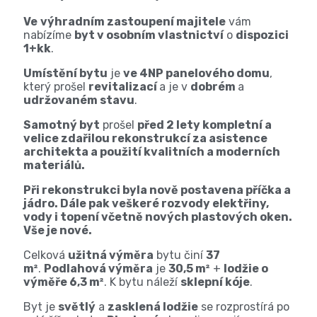
Ve
výhradním zastoupení majitele
vám
nabízíme
byt v osobním vlastnictví
o
dispozici
1+kk
.
Umístění bytu
je
ve 4NP panelového domu
,
který prošel
revitalizací
a je v
dobrém
a
udržovaném stavu
.
Samotný byt
prošel
před 2 lety kompletní a
velice zdařilou rekonstrukcí za asistence
architekta a použití kvalitních a moderních
materiálů.
Při rekonstrukci byla nově postavena příčka a
jádro. Dále pak veškeré rozvody elektřiny,
vody i topení včetně nových plastových oken.
Vše je nové.
Celková
užitná výměra
bytu činí
37
m²
.
Podlahová výměra
je
30,5 m²
+
lodžie o
výměře 6,3 m²
. K bytu náleží
sklepní kóje
.
Byt je
světlý
a
zasklená lodžie
se rozprostírá po