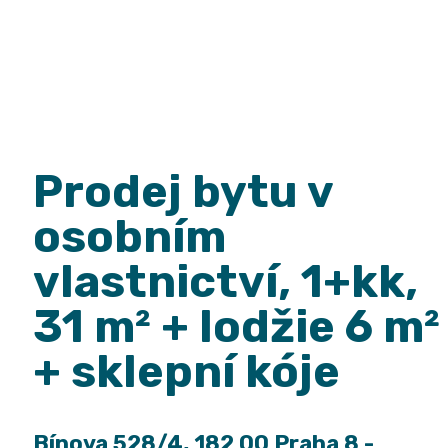
Prodej bytu v
osobním
vlastnictví, 1+kk,
31 m² + lodžie 6 m²
+ sklepní kóje
Bínova 528/4, 182 00 Praha 8 -