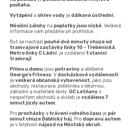
podlaha.
Vytápění
a
ohřev vody
je
dálkové ústřední
.
Měsíční zálohy
na
poplatky jsou nízké
. Veškeré
informace vám předáme při prohlídce.
Byt se nachází
pouhé dvě minuty chůze od
tramvajové zastávky linky 10 – Třebenická
.
Metro linky C Ládví
, je vzdáleno
1 stanici
tramvají
.
Přímo u domu
jsou
potraviny
a oblíbené
George’s Fitness
. V
docházkové vzdálenosti
je
veškerá občanská vybavenost,
jako jsou
obchody, restaurace, poliklinika s lékárnou,
základní a mateřské školy.
OC Letňany
s
nespočtem obchodů a služeb je
vzdáleno 7
minut jízdy autem
.
Pro
procházky
a
trávení volného času
je
pár
minut chůze Ďáblický háj
. Pro
dopravu autem
je v blízkosti
nájezd na Městský okruh
.