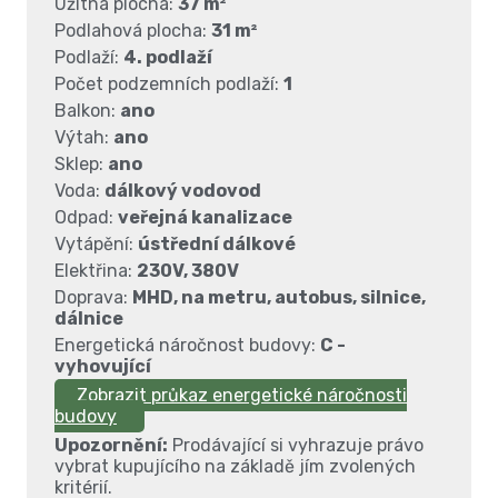
Užitná plocha:
37 m²
Podlahová plocha:
31 m²
Podlaží:
4. podlaží
Počet podzemních podlaží:
1
Balkon:
ano
Výtah:
ano
Sklep:
ano
Voda:
dálkový vodovod
Odpad:
veřejná kanalizace
Vytápění:
ústřední dálkové
Elektřina:
230V, 380V
Doprava:
MHD, na metru, autobus, silnice,
dálnice
Energetická náročnost budovy:
C -
vyhovující
Zobrazit průkaz energetické náročnosti
budovy
Upozornění:
Prodávající si vyhrazuje právo
vybrat kupujícího na základě jím zvolených
kritérií.