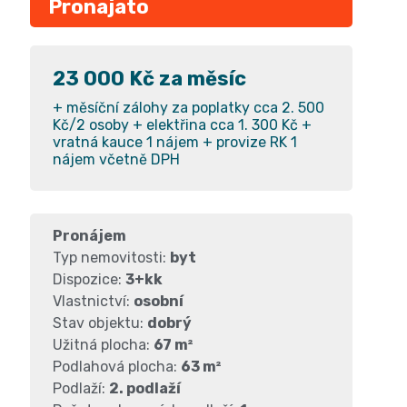
Pronajato
23 000 Kč za měsíc
+ měsíční zálohy za poplatky cca 2. 500
Kč/2 osoby + elektřina cca 1. 300 Kč +
vratná kauce 1 nájem + provize RK 1
nájem včetně DPH
Pronájem
Typ nemovitosti:
byt
Dispozice:
3+kk
Vlastnictví:
osobní
Stav objektu:
dobrý
Užitná plocha:
67 m²
Podlahová plocha:
63 m²
Podlaží:
2. podlaží