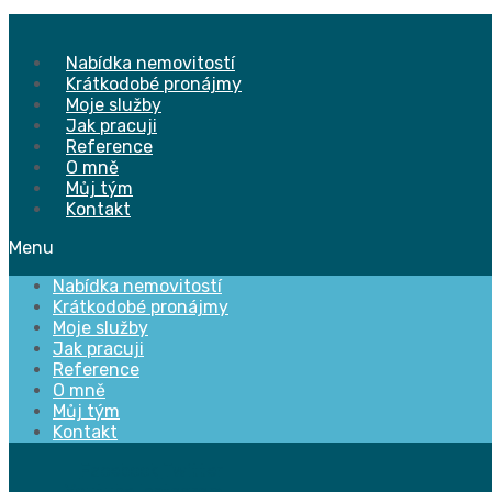
Přejít
k
obsahu
Nabídka nemovitostí
Krátkodobé pronájmy
Moje služby
Jak pracuji
Reference
O mně
Můj tým
Kontakt
Menu
Nabídka nemovitostí
Krátkodobé pronájmy
Moje služby
Jak pracuji
Reference
O mně
Můj tým
Kontakt
Facebook
Twitter
Youtube
Instagram