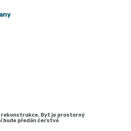
ňany
á rekonstrukce. Byt je prostorný
ání bude předán čerstvě