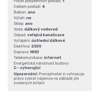
Počet podzemních podlaží:
1
Celkem podlaží:
4
Balkon:
ano
Výtah:
ne
Sklep:
ano
Voda:
dálkový vodovod
Odpad:
veřejná kanalizace
Vytápění:
ústřední dálkové
Elektřina:
230V
Doprava:
MHD
Telekomunikace:
internet
Energetická náročnost budovy:
C - vyhovující
Upozornění:
Pronajímatel si vyhrazuje
právo vybrat nájemce na základě jim
zvolených kriterií