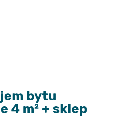
 4 m² + 
jem bytu
ie 4 m² + sklep