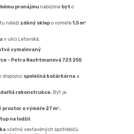
obému pronájmu
nabízíme
byt
o
tu náleží
zděný sklep
o výměře
1,5 m²
u
v ulici Letovská.
stvě vymalovaný
.
léřce – Petra Nachtmanová 723 255
k dispozici
společná kočárkárna
a
zdařilá rekonstrukce.
Byt je
 prostor o výměře 27 m².
tup na lodžii
.
nka
včetně vestavěných spotřebičů