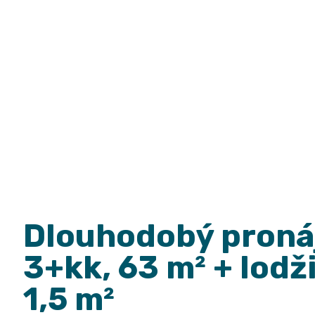
lodžie
1,5 m²
Dlouhodobý proná
3+kk, 63 m² + lodž
1,5 m²