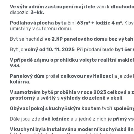
Ve výhradním zastoupení majitele
vám k
dlouhod
dispozici
3+kk.
Podlahová plocha bytu
činí
63 m² + lodžie 4 m².
K by
umístěný v suterénu domu.
Byt se nachází
ve 2.NP panelového domu bez výtah
Byt je
volný od 10. 11. 2025
. Při předání bude
byt čer
V případě zájmu o prohlídku volejte realitní mak
933.
Panelový dům
prošel
celkovou revitalizací
a je zde 
kolárna
.
V samotném bytě proběhla v roce 2023 celková a 
prostorný
a s
větlý
s
výhledy do zeleně v okolí
.
Obývací pokoj s kuchyňským koutem
tvoří
společný
Dále jsou zde
dvě ložnice
a u jedné z nich je
přímý vs
V kuchyni byla instalována moderní kuchyňská li