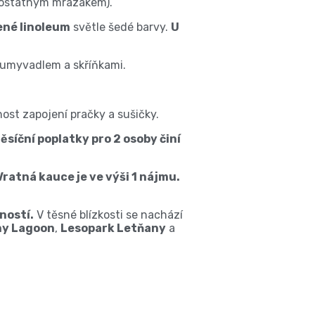
amostatným mrazákem).
ené linoleum
světle šedé barvy.
U
umyvadlem a skříňkami.
nost zapojení pračky a sušičky.
ěsíční poplatky pro 2 osoby činí
Vratná kauce je ve výši 1 nájmu.
ností.
V těsné blízkosti se nachází
y Lagoon
,
Lesopark Letňany
a