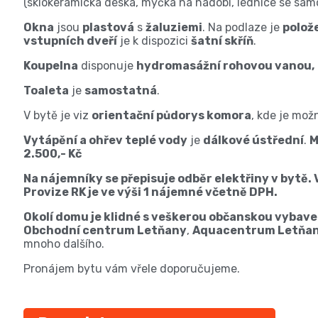
(sklokeramická deska, myčka na nádobí, lednice se s
Okna
jsou
plastová
s
žaluziemi
. Na podlaze je
polož
vstupních dveří
je k dispozici
šatní skříň
.
Koupelna
disponuje
hydromasážní rohovou vanou,
Toaleta
je
samostatná
.
V bytě je viz
orientační půdorys komora
, kde je mož
Vytápění a ohřev teplé vody
je
dálkové ústřední
.
M
2.500,- Kč
Na nájemníky se přepisuje odběr elektřiny v bytě. 
Provize RK je ve výši 1 nájemné včetně DPH.
Okolí domu je klidné s veškerou občanskou vybave
Obchodní centrum Letňany
,
Aquacentrum Letňan
mnoho dalšího.
Pronájem bytu vám vřele doporučujeme.