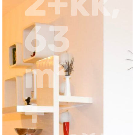
2+kk,
63
m²
+