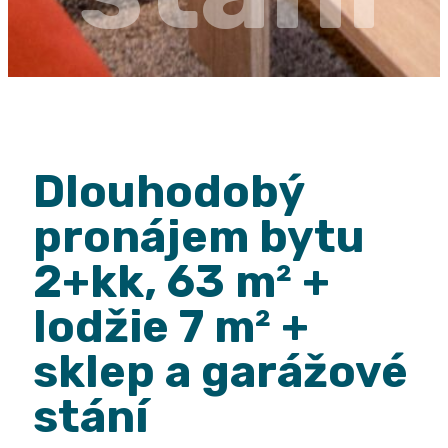
Dlouhodobý
pronájem bytu
2+kk, 63 m² +
lodžie 7 m² +
sklep a garážové
stání