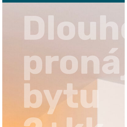
Dlouh
proná
bytu