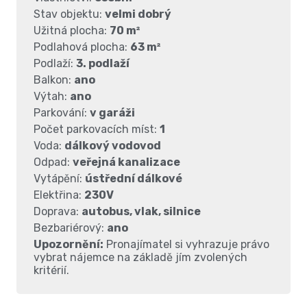
Stav objektu:
velmi dobrý
Užitná plocha:
70 m²
Podlahová plocha:
63 m²
Podlaží:
3. podlaží
Balkon:
ano
Výtah:
ano
Parkování:
v garáži
Počet parkovacích míst:
1
Voda:
dálkový vodovod
Odpad:
veřejná kanalizace
Vytápění:
ústřední dálkové
Elektřina:
230V
Doprava:
autobus, vlak, silnice
Bezbariérový:
ano
Upozornění:
Pronajímatel si vyhrazuje právo
vybrat nájemce na základě jím zvolených
kritérií.