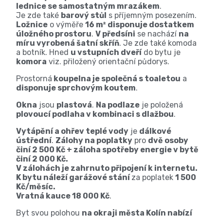
lednice se samostatným mrazákem
.
Je zde také
barový stůl
s příjemným posezením.
Ložnice
o výměře
16 m² disponuje dostatkem
úložného prostoru
.
V předsíni
se nachází
na
míru vyrobená šatní skříň
. Je zde také komoda
a botník. Hned
u vstupních dveří
do bytu je
komora
viz. přiložený orientační půdorys.
Prostorná
koupelna je společná s toaletou
a
disponuje sprchovým koutem
.
Okna
jsou
plastová
.
Na podlaze
je položená
plovoucí podlaha v kombinaci s dlažbou
.
Vytápění a ohřev teplé vody
je
dálkové
ústřední
.
Zálohy na poplatky
pro
dvě osoby
činí 2 500 Kč + záloha spotřeby energie v bytě
činí 2 000 Kč.
V zálohách je zahrnuto připojení k internetu.
K bytu náleží garážové stání
za poplatek
1 500
Kč/měsíc.
Vratná kauce 18 000 Kč
.
Byt svou polohou
na okraji města Kolín nabízí