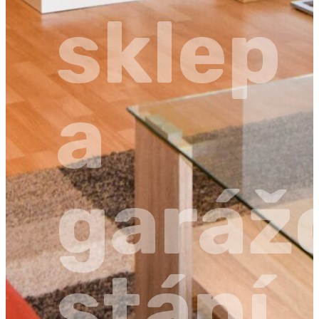
sklep
a
garáž
stání