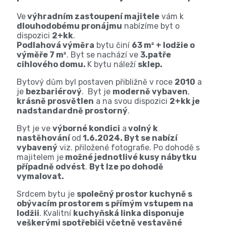
Ve
výhradním zastoupení majitele
vám k
dlouhodobému pronájmu
nabízíme byt o
dispozici
2+kk
.
Podlahová výměra
bytu činí
63 m² + lodžie o
výměře 7 m²
. Byt se nachází ve
3.patře
cihlového domu.
K bytu náleží
sklep.
Bytový dům byl postaven přibližně v roce
2010
a
je
bezbariérový
. Byt je
moderně vybaven
,
krásně prosvětlen
a na svou dispozici
2+kk je
nadstandardně prostorný
.
Byt je ve
výborné kondici
a
volný k
nastěhování
od
1.6.2024. Byt se nabízí
vybavený
viz. přiložené fotografie. Po dohodě s
majitelem je
možné jednotlivé kusy nábytku
případně odvést
.
Byt lze po dohodě
vymalovat.
Srdcem bytu je
společný prostor kuchyně s
obývacím prostorem s přímým vstupem na
lodžii
. Kvalitní
kuchyňská linka disponuje
veškerými spotřebiči včetně vestavěné