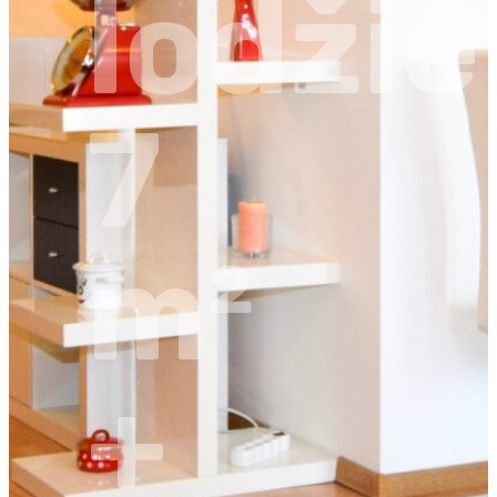
lodžie
7
m²
+