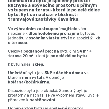
Dominantou bytu je společný prostor
kuchyně a obývacího prostoru s přímým
vstupem na terasu, která je po celé délce
bytu. Byt se nachází v blízkosti
tramvajové zastávky Kavalírka.
Ve výhradním zastoupení majitele
vám
nabízíme k
dlouhodobému pronájmu
bytovou
jednotku v
osobním vlastnictví
o dispozici
2+kk
s terasou
.
Celková
podlahová plocha
bytu činí
54 m²
+
terasa 20 m²
, která je
po celé délce bytu
.
K bytu náleží
sklep
.
Umístění
bytu je v
3NP
zděného domu
ve
kterém
není výtah
. V domě je
kolárna/kočárkárna
.
Dispozice bytu
je
praktická.
Samotný
byt
je
prostorný
a nachází se
ve výborném stavu
. Byt je
připraven
k nastěhování
.
Dominantou bytu
je
společný prostor