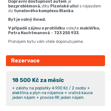
Dopravní dostupnost autem
je
bezproblémová,
díky
Plzeňské ulici
s nájezdem
do
tunelového komplexu Blanka
.
Byt je volný ihned.
V případě zájmu o prohlídku
volejte
makléřku,
Petra Nachtmanová
–
723 255 933
.
Pronájem bytu vám vřele doporučujeme.
Rezervace
18 500 Kč za měsíc
+ zálohy na poplatky 4.900 Kč / 2 osoby +
elektřina a plyn na nájemce + vratná kauce
jeden nájem + provize RK jeden nájem