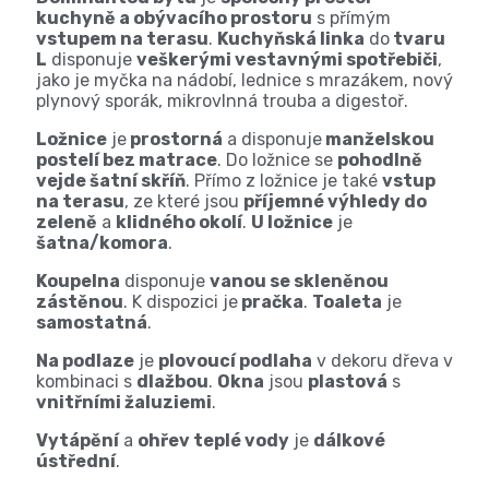
kuchyně a obývacího prostoru
s přímým
vstupem na terasu
.
Kuchyňská linka
do
tvaru
L
disponuje
veškerými vestavnými spotřebiči
,
jako je myčka na nádobí, lednice s mrazákem, nový
plynový sporák, mikrovlnná trouba a digestoř.
Ložnice
je
prostorná
a disponuje
manželskou
postelí bez matrace
. Do ložnice se
pohodlně
vejde šatní skříň
. Přímo z ložnice je také
vstup
na terasu
, ze které jsou
příjemné výhledy do
zeleně
a
klidného okolí
.
U ložnice
je
šatna/komora
.
Koupelna
disponuje
vanou se skleněnou
zástěnou
. K dispozici je
pračka
.
Toaleta
je
samostatná
.
Na podlaze
je
plovoucí podlaha
v dekoru dřeva v
kombinaci s
dlažbou
.
Okna
jsou
plastová
s
vnitřními žaluziemi
.
Vytápění
a
ohřev teplé vody
je
dálkové
ústřední
.