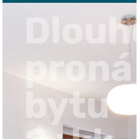
Dlouh
proná
bytu