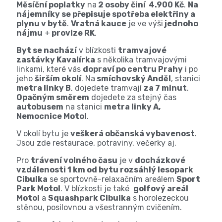
Měsíční poplatky
na
2 osoby činí 4.900 Kč
.
Na
nájemníky se přepisuje spotřeba elektřiny a
plynu v bytě
.
Vratná kauce
je ve výši
jednoho
nájmu
+
provize RK
.
Byt se nachází
v blízkosti
tramvajové
zastávky Kavalírka
s několika tramvajovými
linkami, které vás
dopraví po centru Prahy
i po
jeho
širším okolí
. Na
smíchovský Anděl
, stanici
metra linky B
, dojedete tramvají
za 7 minut
.
Opačným směrem
dojedete za stejný čas
autobusem
na stanici
metra linky A,
Nemocnice Motol
.
V okolí bytu je
veškerá občanská vybavenost
.
Jsou zde restaurace, potraviny, večerky aj.
Pro
trávení volného času
je v
docházkové
vzdálenosti 1 km od bytu rozsáhlý lesopark
Cibulka
se sportovně-relaxačním areálem
Sport
Park Motol
. V blízkosti je také
golfový areál
Motol
a
Squashpark Cibulka
s horolezeckou
stěnou, posilovnou a všestranným cvičením.