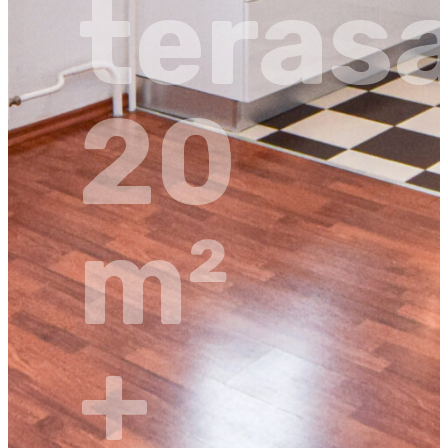
teras
20
m²
+