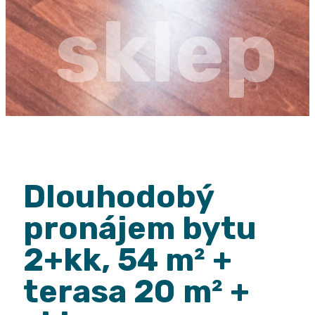
sklep
Dlouhodobý
pronájem bytu
2+kk, 54 m² +
terasa 20 m² +