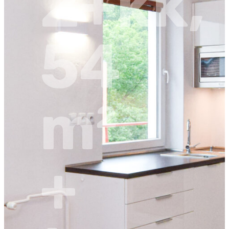
2+kk,
54
m²
+