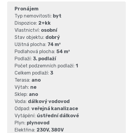
Pronájem
Typ nemovitosti:
byt
Dispozice:
2+kk
Vlastnictví:
osobní
Stav objektu:
dobrý
Užitná plocha:
74 m²
Podlahová plocha:
54 m²
Podlaží:
3. podlaží
Počet podzemních podlaží:
1
Celkem podlaží:
3
Terasa:
ano
Výtah:
ne
Sklep:
ano
Voda:
dálkový vodovod
Odpad:
veřejná kanalizace
Vytápění:
ústřední dálkové
Plyn:
plynovod
Elektřina:
230V, 380V