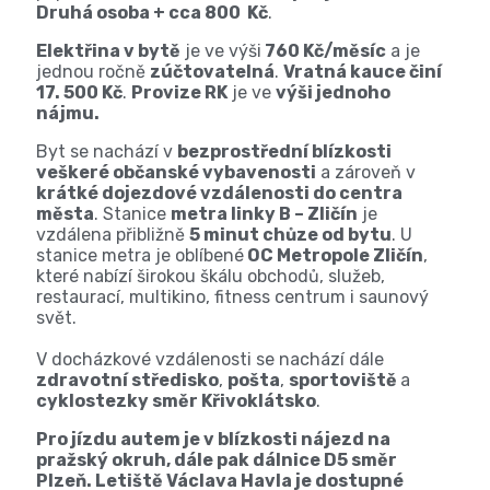
Druhá osoba + cca 800 Kč
.
Elektřina v bytě
je ve výši
760 Kč/měsíc
a je
jednou ročně
zúčtovatelná
.
Vratná kauce činí
17. 500 Kč
.
Provize RK
je ve
výši jednoho
nájmu.
Byt se nachází v
bezprostřední blízkosti
veškeré občanské vybavenosti
a zároveň v
krátké dojezdové vzdálenosti do centra
města
. Stanice
metra linky B – Zličín
je
vzdálena přibližně
5 minut chůze od bytu
. U
stanice metra je oblíbené
OC Metropole Zličín
,
které nabízí širokou škálu obchodů, služeb,
restaurací, multikino, fitness centrum i saunový
svět.
V docházkové vzdálenosti se nachází dále
zdravotní středisko
,
pošta
,
sportoviště
a
cyklostezky směr Křivoklátsko
.
Pro jízdu autem je v blízkosti nájezd na
pražský okruh, dále pak dálnice D5 směr
Plzeň. Letiště Václava Havla je dostupné