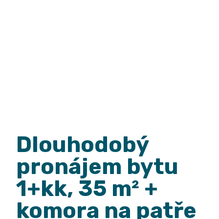
stání
Dlouhodobý
pronájem bytu
1+kk, 35 m² +
komora na patře