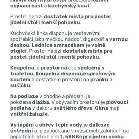
obývací část
a
kuchyňský kout
.
Prostor nabízí
dostatek místa pro postel
,
jídelní stůl
i
menší pohovku
.
Kuchyňská linka
disponuje
vestavnými
spotřebiči
jako
myčkou nádobí
,
digestoří
a
varnou
deskou
.
Lednice s mrazákem
je
volně
stojící
.
Prostor nabízí
dostatek místa pro
postel
,
jídelní stůl
i
menší pohovku
.
Koupelna
je
prostorná
a je
společná s
toaletou. Koupelna disponuje
sprchovým
koutem
a dostatkem prostoru na
pračku
a
sušičku
.
Na podlaze
v chodbě a předsíni je
položena
dlažba
. V obývacím prostoru je
plovoucí
podlaha
v dekoru
světlého dřeva
.
Okna
mají
vnitřní žaluzie
.
Vytápění
a
ohřev teplé vody
je
dálkové
ústřední
a je započítané v měsíčních zálohách na
poplatcích, které činí
1. 588 Kč pro jednu osobu
.