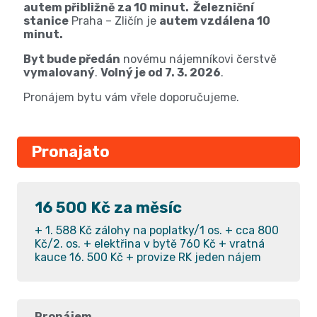
autem přibližně za 10 minut. Železniční
stanice
Praha – Zličín je
autem vzdálena 10
minut.
Byt bude předán
novému nájemníkovi čerstvě
vymalovaný
.
Volný je od 7. 3. 2026
.
Pronájem bytu vám vřele doporučujeme.
Pronajato
16 500 Kč za měsíc
+ 1. 588 Kč zálohy na poplatky/1 os. + cca 800
Kč/2. os. + elektřina v bytě 760 Kč + vratná
kauce 16. 500 Kč + provize RK jeden nájem
Pronájem