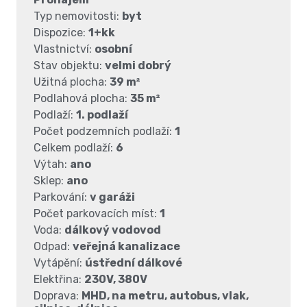
Typ nemovitosti:
byt
Dispozice:
1+kk
Vlastnictví:
osobní
Stav objektu:
velmi dobrý
Užitná plocha:
39 m²
Podlahová plocha:
35 m²
Podlaží:
1. podlaží
Počet podzemních podlaží:
1
Celkem podlaží:
6
Výtah:
ano
Sklep:
ano
Parkování:
v garáži
Počet parkovacích míst:
1
Voda:
dálkový vodovod
Odpad:
veřejná kanalizace
Vytápění:
ústřední dálkové
Elektřina:
230V, 380V
Doprava:
MHD, na metru, autobus, vlak,