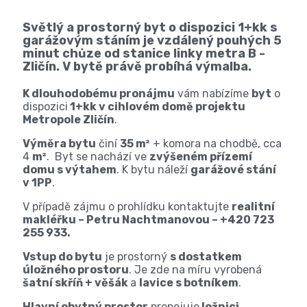
Světlý a prostorný byt o dispozici 1+kk s
garážovým stáním je vzdálený pouhých 5
minut chůze od stanice linky metra B -
Zličín. V bytě právě probíhá výmalba.
K dlouhodobému pronájmu
vám nabízíme
byt
o
dispozici
1+kk v cihlovém domě projektu
Metropole Zličín
.
Výměra bytu
činí
35
m²
+
komora na chodbě
,
cca
4
m²
. Byt se nachází
ve
zvýšeném přízemí
domu s výtahem
. K bytu náleží
garážové stání
v 1PP
.
V případě zájmu o prohlídku kontaktujte
realitní
makléřku – Petru Nachtmanovou – +420 723
255 933.
Vstup do bytu
je prostorný
s dostatkem
úložného prostoru
. Je zde na míru vyrobená
šatní skříň +
věšák
a
lavice s botníkem
.
Hlavní obytný prostor
propojuje
ložnici
,