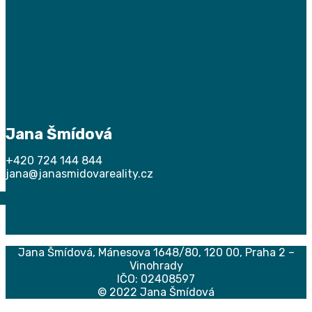
Jana Šmídová
+420 724 144 844
jana@janasmidovareality.cz
Facebook
Twitter
Youtube
Instagram
Jana Šmídová,
Mánesova 1648/80, 120 00, Praha 2 –
Vinohrady
IČO: 02408597
© 2022 Jana Šmídová