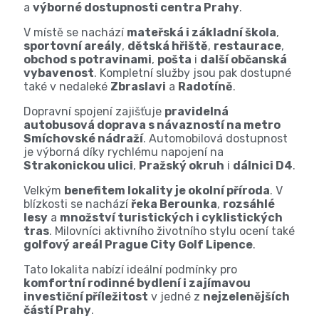
a
výborné dostupnosti centra Prahy
.
V místě se nachází
mateřská i základní škola
,
sportovní areály
,
dětská hřiště
,
restaurace
,
obchod s potravinami
,
pošta
i
další občanská
vybavenost
. Kompletní služby jsou pak dostupné
také v nedaleké
Zbraslavi
a
Radotíně
.
Dopravní spojení zajišťuje
pravidelná
autobusová doprava s návazností na metro
Smíchovské nádraží
. Automobilová dostupnost
je výborná díky rychlému napojení na
Strakonickou ulici
,
Pražský okruh
i
dálnici D4
.
Velkým
benefitem lokality je okolní příroda
. V
blízkosti se nachází
řeka Berounka
,
rozsáhlé
lesy
a
množství turistických i cyklistických
tras
. Milovníci aktivního životního stylu ocení také
golfový areál Prague City Golf Lipence
.
Tato lokalita nabízí ideální podmínky pro
komfortní rodinné bydlení i zajímavou
investiční příležitost
v jedné z
nejzelenějších
částí Prahy
.