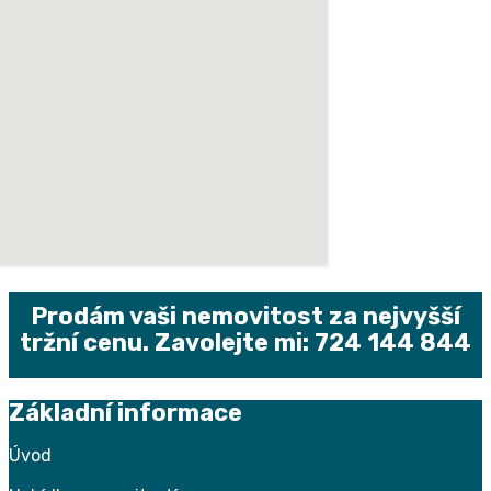
Prodám vaši nemovitost za nejvyšší
tržní cenu. Zavolejte mi: 724 144 844
Základní informace
Úvod