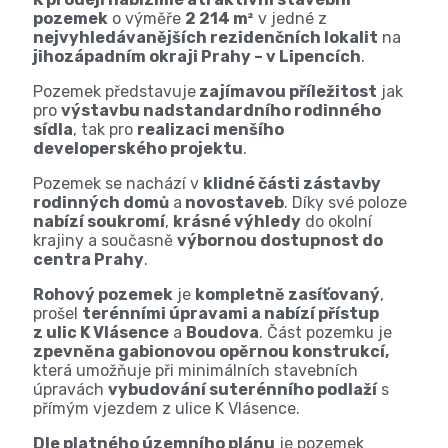
pozemek
o výměře
2 214 m²
v jedné z
nejvyhledávanějších rezidenčních lokalit
na
jihozápadním okraji Prahy – v Lipencích
.
Pozemek představuje
zajímavou příležitost
jak
pro
výstavbu nadstandardního rodinného
sídla
, tak pro
realizaci menšího
developerského projektu
.
Pozemek se nachází v
klidné části zástavby
rodinných domů
a
novostaveb
. Díky své poloze
nabízí soukromí
,
krásné výhledy
do okolní
krajiny a současně
výbornou dostupnost do
centra Prahy
.
Rohový pozemek
je
kompletně zasíťovaný
,
prošel
terénními úpravami a nabízí přístup
z ulic K Vlásence
a
Boudova
. Část pozemku je
zpevněna gabionovou opěrnou konstrukcí,
která umožňuje při minimálních stavebních
úpravách
vybudování suterénního podlaží
s
přímým vjezdem z ulice K Vlásence.
Dle platného územního plánu
je pozemek