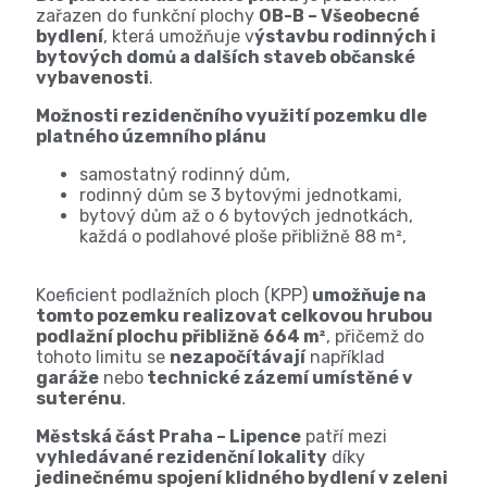
zařazen do funkční plochy
OB-B – Všeobecné
bydlení
, která umožňuje v
ýstavbu rodinných i
bytových domů a dalších staveb občanské
vybavenosti
.
Možnosti rezidenčního využití pozemku dle
platného územního plánu
samostatný rodinný dům,
rodinný dům se 3 bytovými jednotkami,
bytový dům až o 6 bytových jednotkách,
každá o podlahové ploše přibližně 88 m²,
Koeficient podlažních ploch (KPP)
umožňuje na
tomto pozemku realizovat celkovou hrubou
podlažní plochu přibližně 664 m²
, přičemž do
tohoto limitu se
nezapočítávají
například
garáže
nebo
technické zázemí umístěné v
suterénu
.
Městská část Praha – Lipence
patří mezi
vyhledávané rezidenční lokality
díky
jedinečnému spojení klidného bydlení v zeleni