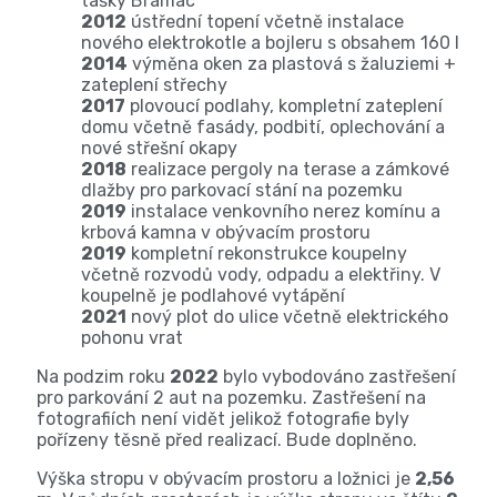
tašky Bramac
2012
ústřední topení včetně instalace
nového elektrokotle a bojleru s obsahem 160 l
2014
výměna oken za plastová s žaluziemi +
zateplení střechy
2017
plovoucí podlahy, kompletní zateplení
domu včetně fasády, podbití, oplechování a
nové střešní okapy
2018
realizace pergoly na terase a zámkové
dlažby pro parkovací stání na pozemku
2019
instalace venkovního nerez komínu a
krbová kamna v obývacím prostoru
2019
kompletní rekonstrukce koupelny
včetně rozvodů vody, odpadu a elektřiny. V
koupelně je podlahové vytápění
2021
nový plot do ulice včetně elektrického
pohonu vrat
Na podzim roku
2022
bylo vybodováno zastřešení
pro parkování 2 aut na pozemku. Zastřešení na
fotografiích není vidět jelikož fotografie byly
pořízeny těsně před realizací. Bude doplněno.
Výška stropu v obývacím prostoru a ložnici je
2,56