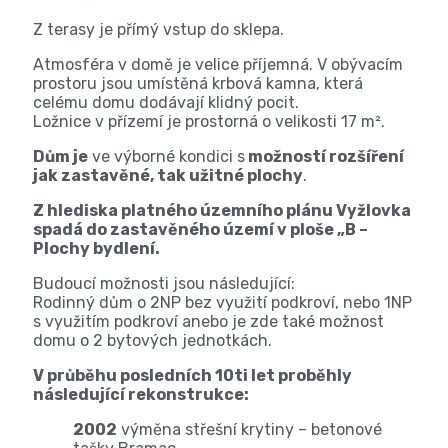
Z terasy je přímý vstup do sklepa.
Atmosféra v domě je velice příjemná. V obývacím
prostoru jsou umístěná krbová kamna, která
celému domu dodávají klidný pocit.
Ložnice v přízemí je prostorná o velikosti 17 m².
Dům je
ve výborné kondici s
možností rozšíření
jak zastavěné, tak užitné plochy
.
Z hlediska platného územního plánu Vyžlovka
spadá do zastavěného území v ploše „B –
Plochy bydlení.
Budoucí možnosti jsou následující:
Rodinný dům o 2NP bez využití podkroví, nebo 1NP
s využitím podkroví anebo je zde také možnost
domu o 2 bytových jednotkách.
V průběhu posledních 10ti let proběhly
následující rekonstrukce:
2002
výměna střešní krytiny – betonové