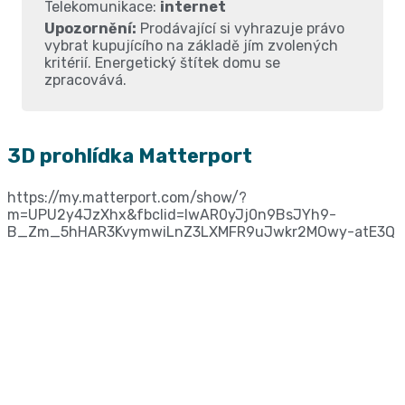
Telekomunikace:
internet
Upozornění:
Prodávající si vyhrazuje právo
vybrat kupujícího na základě jím zvolených
kritérií. Energetický štítek domu se
zpracovává.
3D prohlídka Matterport
https://my.matterport.com/show/?
m=UPU2y4JzXhx&fbclid=IwAR0yJj0n9BsJYh9-
B_Zm_5hHAR3KvymwiLnZ3LXMFR9uJwkr2MOwy-atE3Q