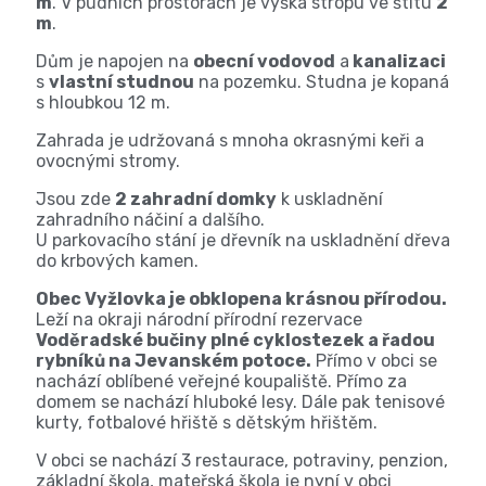
m
. V půdních prostorách je výška stropu ve štítu
2
m
.
Dům je napojen na
obecní vodovod
a
kanalizaci
s
vlastní studnou
na pozemku. Studna je kopaná
s hloubkou 12 m.
Zahrada je udržovaná s mnoha okrasnými keři a
ovocnými stromy.
Jsou zde
2 zahradní domky
k uskladnění
zahradního náčiní a dalšího.
U parkovacího stání je dřevník na uskladnění dřeva
do krbových kamen.
Obec Vyžlovka je obklopena krásnou přírodou.
Leží na okraji národní přírodní rezervace
Voděradské bučiny plné cyklostezek a řadou
rybníků na Jevanském potoce.
Přímo v obci se
nachází oblíbené veřejné koupaliště. Přímo za
domem se nachází hluboké lesy. Dále pak tenisové
kurty, fotbalové hřiště s dětským hřištěm.
V obci se nachází 3 restaurace, potraviny, penzion,
základní škola, mateřská škola je nyní v obci