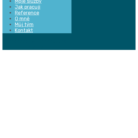
Moje služby
Jak pracuji
Reference
O mně
Můj tým
Kontakt
Facebook
Twitter
Youtube
Instagram
Prode
rodin