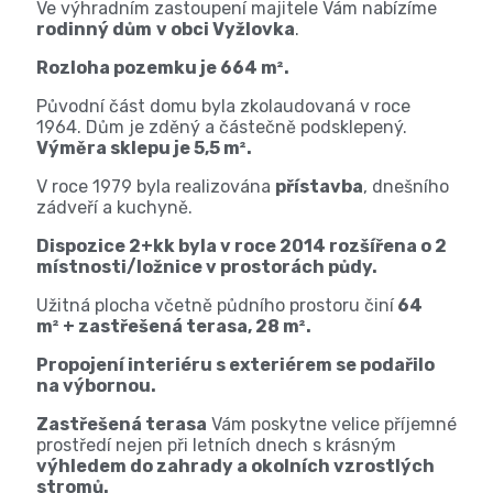
Ve výhradním zastoupení majitele Vám nabízíme
rodinný dům
v obci Vyžlovka
.
Rozloha pozemku je 664 m².
Původní část domu byla zkolaudovaná v roce
1964. Dům je zděný a částečně podsklepený.
Výměra sklepu je 5,5 m².
V roce 1979 byla realizována
přístavba
, dnešního
zádveří a kuchyně.
Dispozice 2+kk byla v roce 2014 rozšířena o 2
místnosti/ložnice v prostorách půdy.
Užitná plocha včetně půdního prostoru činí
64
m² + zastřešená terasa, 28 m².
Propojení interiéru s exteriérem se podařilo
na výbornou.
Zastřešená terasa
Vám poskytne velice příjemné
prostředí nejen při letních dnech s krásným
výhledem do zahrady a okolních vzrostlých
stromů.