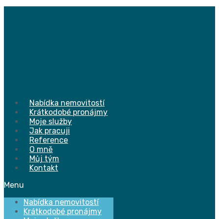
Přejít
k
obsahu
Nabídka nemovitostí
Krátkodobé pronájmy
Moje služby
Jak pracuji
Reference
O mně
Můj tým
Kontakt
Menu
Nabídka nemovitostí
Krátkodobé pronájmy