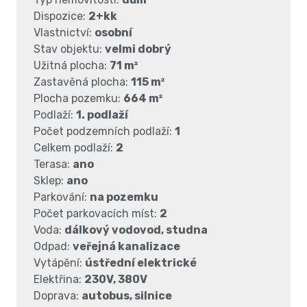
Dispozice:
2+kk
Vlastnictví:
osobní
Stav objektu:
velmi dobrý
Užitná plocha:
71 m²
Zastavěná plocha:
115 m²
Plocha pozemku:
664 m²
Podlaží:
1. podlaží
Počet podzemních podlaží:
1
Celkem podlaží:
2
Terasa:
ano
Sklep:
ano
Parkování:
na pozemku
Počet parkovacích míst:
2
Voda:
dálkový vodovod, studna
Odpad:
veřejná kanalizace
Vytápění:
ústřední elektrické
Elektřina:
230V, 380V
Doprava:
autobus, silnice