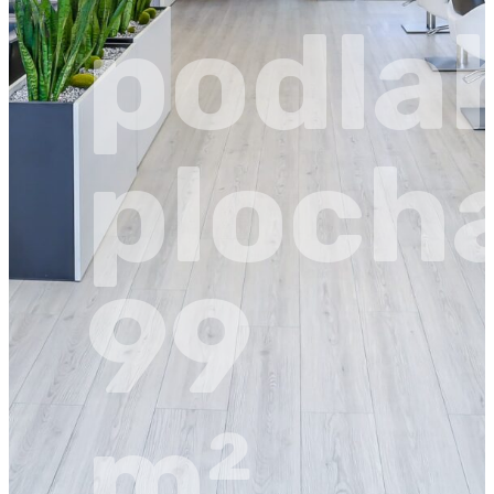
podla
ploch
99
m²