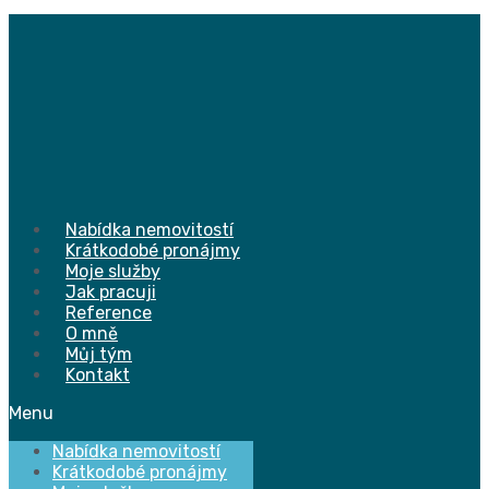
Přejít
k
obsahu
Nabídka nemovitostí
Krátkodobé pronájmy
Moje služby
Jak pracuji
Reference
O mně
Můj tým
Kontakt
Menu
Nabídka nemovitostí
Krátkodobé pronájmy