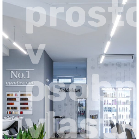
prost
v
osobn
vlastn