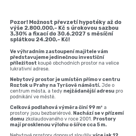
Pozor! Možnost převzetí hypotéky až do
výše 2.800.000,- Kč s úrokovou sazbou
3,30% a fixací do 30.6.2027 s měsíční
splátkou 24.200,- Kč!
Ve výhradním zastoupení majitele vám
představujeme jedinečnou investiční
příležitost
koupě obchodních prostor na velice
lukrativní adrese.
Nebytový prostor je umístěn přímo v centru
Roztok u Prahy na Tyršově náměstí.
Jde o
centrum města, a tedy
nejžádanější adresu
pro
podnikání ve městě.
Celková podlahová výměra činí 99 m²
a
prostory jsou bezbariérové.
Nachází se v přízemí
domu
zkolaudovaného v roce 2001.
Prostory
mají prosklenou výlohu o šířce cca 5 m.
Nebytové prostory doposud sloužily
více jak 12