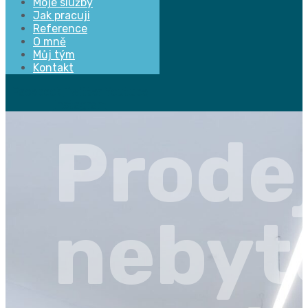
Moje služby
Jak pracuji
Reference
O mně
Můj tým
Kontakt
Facebook
Twitter
Youtube
Instagram
Prode
nebyt