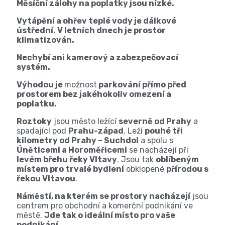
Měsíční zálohy na poplatky jsou nízké.
Vytápění a ohřev teplé vody je dálkové
ústřední. V letních dnech je prostor
klimatizován.
Nechybí ani kamerový a zabezpečovací
systém.
Výhodou je
možnost
parkování přímo před
prostorem bez jakéhokoliv omezení a
poplatku.
Roztoky
jsou město ležící
severně od Prahy
a
spadající pod
Prahu-západ
. Leží
pouhé tři
kilometry od Prahy – Suchdol
a spolu s
Úněticemi a Horoměřicemi
se nacházejí při
levém břehu řeky Vltavy
. Jsou tak
oblíbeným
místem pro trvalé bydlení
obklopené
přírodou s
řekou Vltavou
.
Náměstí, na kterém se prostory nacházejí
jsou
centrem pro obchodní a komerční podnikání ve
městě.
Jde tak o ideální místo pro vaše
podnikání.