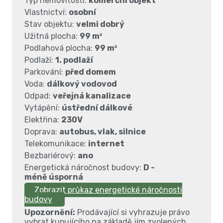
Typ nemovitosti:
komerční objekt
Vlastnictví:
osobní
Stav objektu:
velmi dobrý
Užitná plocha:
99 m²
Podlahová plocha:
99 m²
Podlaží:
1. podlaží
Parkování:
před domem
Voda:
dálkový vodovod
Odpad:
veřejná kanalizace
Vytápění:
ústřední dálkové
Elektřina:
230V
Doprava:
autobus, vlak, silnice
Telekomunikace:
internet
Bezbariérový:
ano
Energetická náročnost budovy:
D -
méně úsporná
Zobrazit průkaz energetické náročnosti
budovy
Upozornění:
Prodávající si vyhrazuje právo
vybrat kupujícího na základě jím zvolených