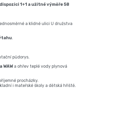
 dispozici 1+1 a užitné výměře 58
ednosměrné a klidné ulici U družstva
ýtahu
.
ntační půdorys.
sa WAW
a ohřev teplé vody plynová
příjemné procházky.
ákladní i mateřské školy a dětská hřiště.