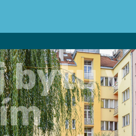
 bytu v
ím