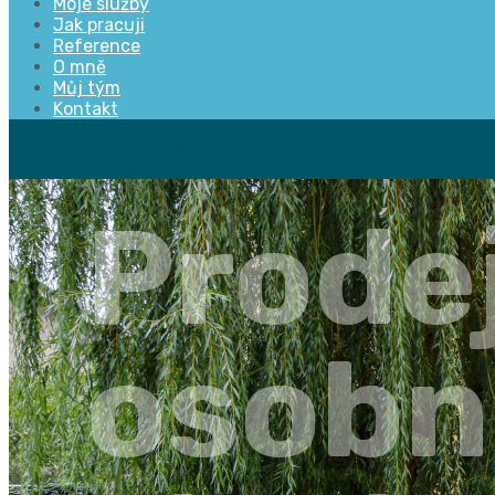
Moje služby
Jak pracuji
Reference
O mně
Můj tým
Kontakt
Facebook
Twitter
Youtube
Instagram
Prodej
osobn