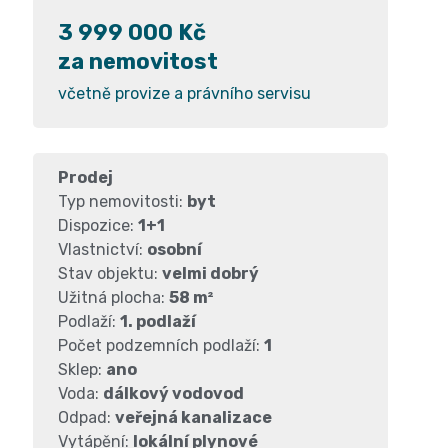
3 999 000 Kč
za nemovitost
včetně provize a právního servisu
Prodej
Typ nemovitosti:
byt
Dispozice:
1+1
Vlastnictví:
osobní
Stav objektu:
velmi dobrý
Užitná plocha:
58 m²
Podlaží:
1. podlaží
Počet podzemních podlaží:
1
Sklep:
ano
Voda:
dálkový vodovod
Odpad:
veřejná kanalizace
Vytápění:
lokální plynové