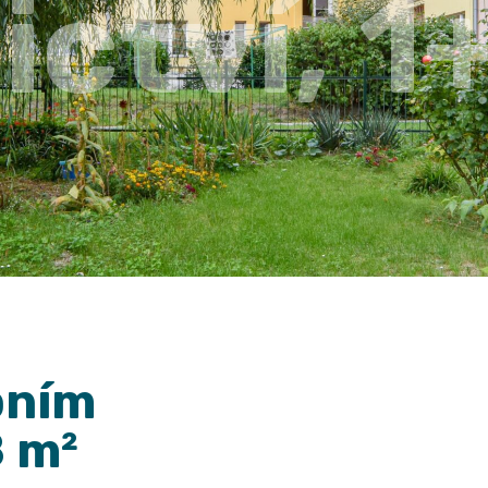
ictví, 1
bním
8 m²