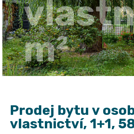
vlastn
m²
Prodej bytu v oso
vlastnictví, 1+1, 5