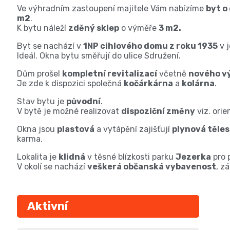
Ve výhradním zastoupení majitele Vám nabízíme
byt o
m2
.
K bytu náleží
zděný sklep
o výměře
3 m2.
Byt se nachází v
1NP cihlového domu z roku 1935
v j
Ideál. Okna bytu směřují do ulice Sdružení.
Dům prošel
kompletní revitalizací
včetně
nového v
Je zde k dispozici společná
kočárkárna
a
kolárna
.
Stav bytu je
původní
.
V bytě je možné realizovat
dispoziční změny
viz. orie
Okna jsou
plastová
a vytápění zajišťují
plynová těle
karma.
Lokalita je
klidná
v těsné blízkosti parku
Jezerka
pro 
V okolí se nachází
veškerá občanská vybavenost
, z
Aktivní