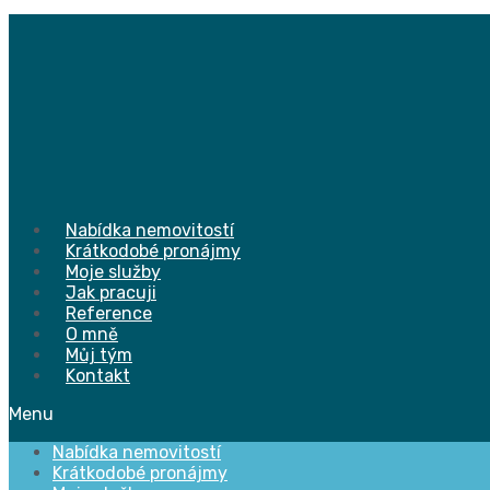
Přejít
k
obsahu
Nabídka nemovitostí
Krátkodobé pronájmy
Moje služby
Jak pracuji
Reference
O mně
Můj tým
Kontakt
Menu
Nabídka nemovitostí
Krátkodobé pronájmy