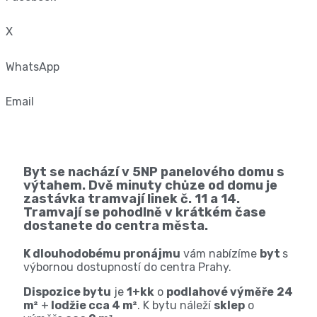
X
WhatsApp
Email
Byt se nachází v 5NP panelového domu s
výtahem. Dvě minuty chůze od domu je
zastávka tramvají linek č. 11 a 14.
Tramvají se pohodlně v krátkém čase
dostanete do centra města.
K dlouhodobému pronájmu
vám nabízíme
byt
s
výbornou dostupností do centra Prahy
.
Dispozice bytu
je
1+kk
o
podlahové výměře
24
m²
+
lodžie cca 4 m²
. K bytu náleží
sklep
o