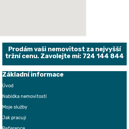
Prodám vaši nemovitost za nejvyšší
tržní cenu. Zavolejte mi: 724 144 844
Základní informace
Úvod
Nabídka nemovitostí
Moje služby
Jak pracuji
Reference