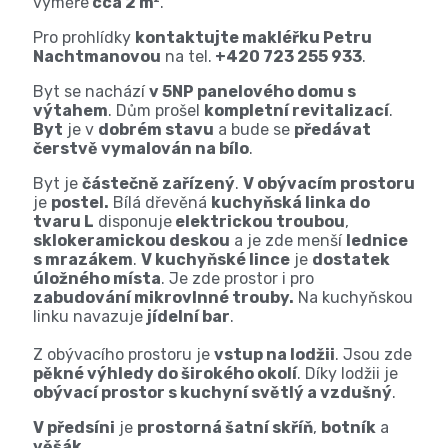
výměře
cca 2 m²
.
Pro prohlídky
kontaktujte makléřku Petru
Nachtmanovou
na tel.
+420 723 255 933
.
Byt se nachází
v 5NP panelového domu s
výtahem
. Dům prošel
kompletní revitalizací
.
Byt
je v
dobrém stavu
a bude se
předávat
čerstvě vymalován na bílo
.
Byt je
částečně zařízený
.
V obývacím prostoru
je
postel.
Bílá dřevěná
kuchyňská linka do
tvaru L
disponuje
elektrickou troubou
,
sklokeramickou deskou
a je zde menší
lednice
s mrazákem
.
V kuchyňské lince
je
dostatek
úložného místa
. Je zde prostor i pro
zabudování mikrovlnné trouby.
Na kuchyňskou
linku navazuje
jídelní bar
.
Z obývacího prostoru je
vstup na lodžii
. Jsou zde
pěkné výhledy do širokého okolí
. Díky lodžii je
obývací prostor s kuchyní světlý a vzdušný
.
V předsíni
je
prostorná šatní skříň
,
botník
a
věšák
.