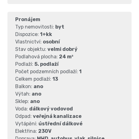
Pronájem
Typ nemovitosti:
byt
Dispozice:
1+kk
Vlastnictví:
osobní
Stav objektu:
velmi dobrý
Podlahová plocha:
24 m²
Podlaží:
5. podlaží
Počet podzemních podlaží:
1
Celkem podlaží:
13
Balkon:
ano
Výtah:
ano
Sklep:
ano
Voda:
dálkový vodovod
Odpad:
veřejná kanalizace
Vytápění:
ústřední dálkové
Elektřina:
230V
Doprava:
MHD, autobus, vlak, silnice