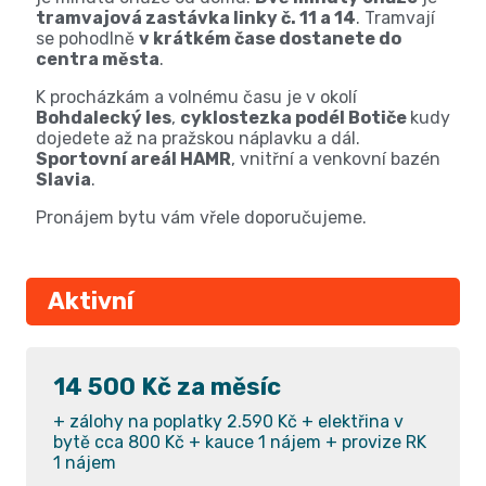
tramvajová zastávka linky č. 11 a 14
. Tramvají
se pohodlně
v krátkém čase dostanete do
centra města
.
K procházkám a volnému času je v okolí
Bohdalecký les
,
cyklostezka podél Botiče
kudy
dojedete až na pražskou náplavku a dál.
Sportovní areál HAMR
, vnitřní a venkovní bazén
Slavia
.
Pronájem bytu vám vřele doporučujeme.
Aktivní
14 500 Kč za měsíc
+ zálohy na poplatky 2.590 Kč + elektřina v
bytě cca 800 Kč + kauce 1 nájem + provize RK
1 nájem