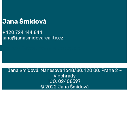
Jana Šmídová
+420 724 144 844
jana@janasmidovareality.cz
Facebook
Twitter
Youtube
Instagram
Jana Šmídová,
Mánesova 1648/80, 120 00, Praha 2 –
Vinohrady
IČO: 02408597
© 2022 Jana Šmídová