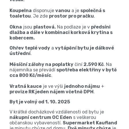
Koupelna
disponuje
vanou
a je
společná s
toaletou
. Je zde
prostor pro pračku
.
Okna
jsou
plastová.
Na podlaze je v
předsíni
dlažba a dále v kombinaci korková krytina s
kobercem.
Ohřev teplé vody
a
vytápění bytu je dálkové
ústřední
.
Měsíční zálohy na poplatky
činí
2.590 Kč
. Na
nájemníka se převádí
spotřeba elektřiny v bytě
cca 800 Kč/měsíc
.
Vratná kauce
je ve výši
jednoho nájmu
+
provize RK jeden nájem včetně DPH
.
Byt je volný od 1. 10. 2025
V krátké docházkové vzdálenosti od bytu je
nákupní centrum OC Eden
s veškerou
občanskou vybaveností.
Supermarket Kaufland
je minutu chůze od domu.
Dvě minuty chůze
je